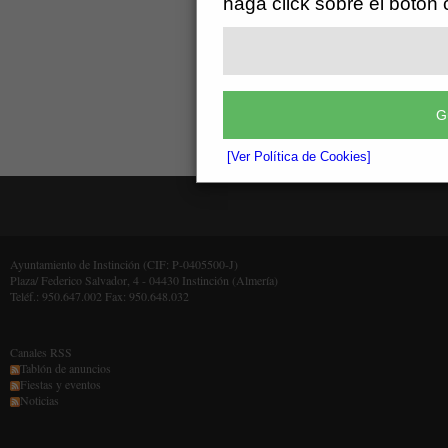
haga click sobre el botón
G
[Ver Política de Cookies]
Ayuntamiento de Instinción (CIF: P-0405500-J)
Plaza/ Federico Salvador, 4 - 04430 Instinción (Almería)
Teléf.: 950.647.002 Fax: 950.648.032
Canales RSS
Tablón de anuncios
Fiestas y eventos
Noticias