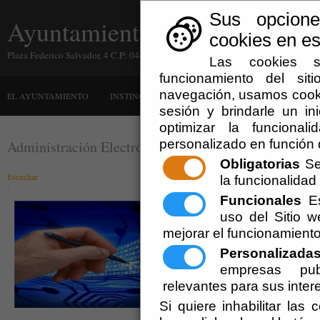
Sus opcion
Ayuntamiento de Instinción
cookies en est
Plaza Federico Salvador, 4 C.P: 04430 Instinción (Almería)
Las cookies s
funcionamiento del sit
navegación, usamos cooki
EL AYUNTAMIENTO
INSTINCIÓN
ADMINISTRACIÓN-E
QUE HA
sesión y brindarle un ini
optimizar la funcional
personalizado en función 
Administración Electrónica. Certificados
Obligatorias
Se 
Escuchar
la funcionalidad d
´
Funcionales
Es
Pulse en la Imagen, para acceder a
Certificado Digital Reconocido, lo q
uso del Sitio 
Virtual y poder realizar trámites de
mejorar el funcionamiento
año.
Personalizada
empresas publ
relevantes para sus inter
Si quiere inhabilitar las