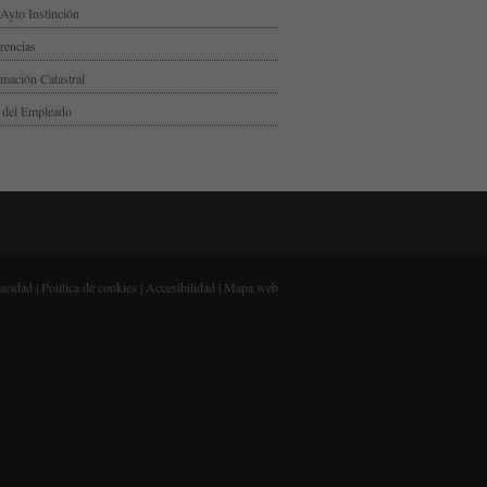
Ayto Instinción
rencias
rmación Catastral
 del Empleado
vacidad
|
Politica de cookies
|
Accesibilidad
|
Mapa web