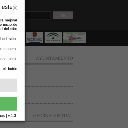
 este
×
ra mejorar
 inicio de
d del sitio
 del sitio
 de manera
AYUNTAMIENTO
rias para
e el botón
ón de Anuncios
l contratante
as (Ordenanzas)
inción en el BOP
OFICINA VIRTUAL
es | v.1.3