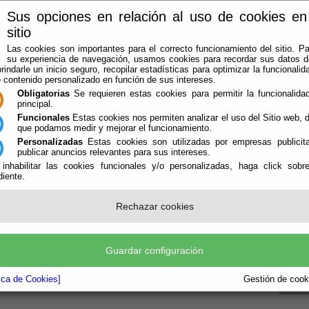
Sus opciones en relación al uso de cookies en
Instinción
sitio
Las cookies son importantes para el correcto funcionamiento del sitio. Pa
ón (Almería)
su experiencia de navegación, usamos cookies para recordar sus datos de
rindarle un inicio seguro, recopilar estadísticas para optimizar la funcionalida
e contenido personalizado en función de sus intereses.
DMINISTRACIÓN-E
QUE HACER CUANDO
GUÍAS
Obligatorias
Se requieren estas cookies para permitir la funcionalidad
principal.
Funcionales
Estas cookies nos permiten analizar el uso del Sitio web,
que podamos medir y mejorar el funcionamiento.
Personalizadas
Estas cookies son utilizadas por empresas publicita
publicar anuncios relevantes para sus intereses.
 inhabilitar las cookies funcionales y/o personalizadas, haga click sobr
iente.
Tabl
Perfi
Rechazar cookies
Norm
Inst
Guardar configuración
tica de Cookies]
Gestión de cooki