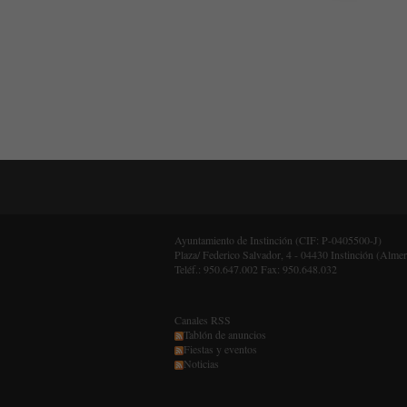
Ayuntamiento de Instinción (CIF: P-0405500-J)
Plaza/ Federico Salvador, 4 - 04430 Instinción (Almer
Teléf.: 950.647.002 Fax: 950.648.032
Canales RSS
Tablón de anuncios
Fiestas y eventos
Noticias