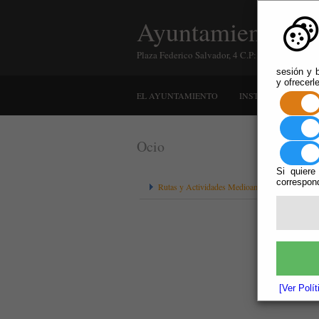
Ayuntamiento de 
Plaza Federico Salvador, 4 C.P: 04430 Instinci
sesión y b
y ofrecerl
EL AYUNTAMIENTO
INSTINCIÓN
A
Ocio
Si quiere
correspond
Rutas y Actividades Medioambientales
[Ver Polí