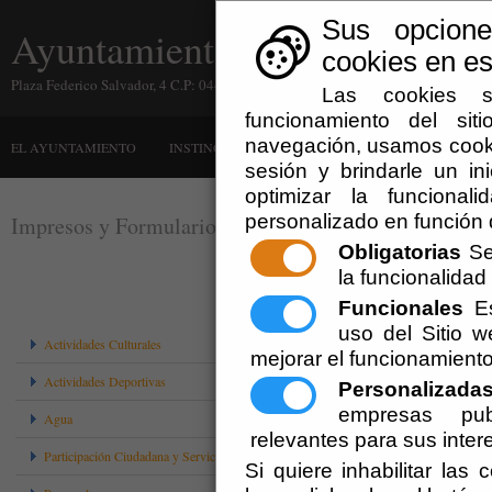
Sus opcion
Ayuntamiento de Instinción
cookies en est
Plaza Federico Salvador, 4 C.P: 04430 Instinción (Almería)
Las cookies s
funcionamiento del sit
navegación, usamos cooki
EL AYUNTAMIENTO
INSTINCIÓN
ADMINISTRACIÓN-E
QUE HA
sesión y brindarle un ini
optimizar la funcional
personalizado en función 
Impresos y Formularios
Obligatorias
Se 
la funcionalidad d
Funcionales
Es
uso del Sitio 
Actividades Culturales
mejorar el funcionamiento
Actividades Deportivas
Personalizada
empresas publ
Agua
relevantes para sus inter
Participación Ciudadana y Servicio de Atención
Si quiere inhabilitar las