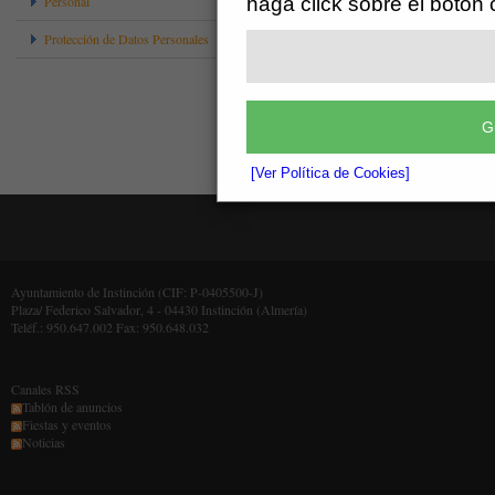
haga click sobre el botón
Personal
Protección de Datos Personales
G
[Ver Política de Cookies]
Ayuntamiento de Instinción (CIF: P-0405500-J)
Plaza/ Federico Salvador, 4 - 04430 Instinción (Almería)
Teléf.: 950.647.002 Fax: 950.648.032
Canales RSS
Tablón de anuncios
Fiestas y eventos
Noticias